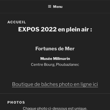
Menu
ACCUEIL
EXPOS 2022 en plein air :
Fortunes de Mer
Musée Millmarin
Centre Bourg, Ploubazlanec
https://www.twitch.tv/
https://www.diigo.com/
Boutique de bâches photo en ligne ici
PHOTOS
Chaque photo ci-dessous est unique.