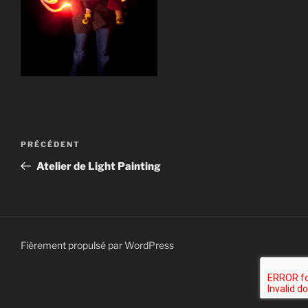
Navigation
Article
PRÉCÉDENT
de
précédent
Atelier de Light Painting
l’article
Fièrement propulsé par WordPress