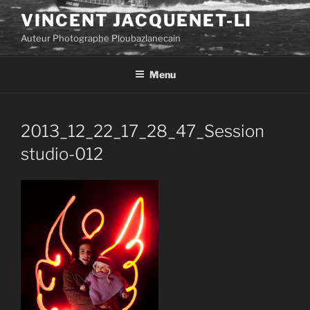
Aller
VINCENT JACQUENET-LI
au
Auteur Photographe Ploubazlanecain
contenu
principal
Menu
2013_12_22_17_28_47_Session
studio-012