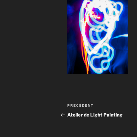
Navigation
Article
PRÉCÉDENT
de
précédent
Atelier de Light Painting
l’article