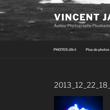
Aller
au
VINCENT J
contenu
principal
Auteur Photographe Ploubazl
PHOTOS d’Art
Plus de photos
2013_12_22_18_