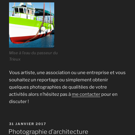
Mise à l’eau du passeur du
Trieux
Vous artiste, une association ou une entreprise et vous
souhaitez un reportage ou simplement obtenir
quelques photographies de qualitées de votre
activités alors n’hésitez pas à
me contacter
pour en
discuter !
PUBLIÉ
31 JANVIER 2017
LE
Photographie d’architecture