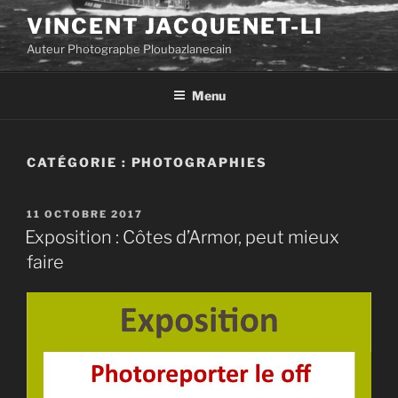
Aller
VINCENT JACQUENET-LI
au
Auteur Photographe Ploubazlanecain
contenu
principal
Menu
CATÉGORIE :
PHOTOGRAPHIES
PUBLIÉ
11 OCTOBRE 2017
LE
Exposition : Côtes d’Armor, peut mieux
faire