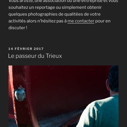
Vous artiste, une association ou une entreprise et vous
souhaitez un reportage ou simplement obtenir
quelques photographies de qualitées de votre
activités alors n’hésitez pas à
me contacter
pour en
discuter !
PUBLIÉ
14 FÉVRIER 2017
LE
Le passeur du Trieux