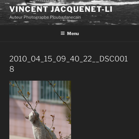
Aller
VINCENT JACQUENET-LI
au
Auteur Photographe Ploubazlanecain
contenu
principal
Menu
2010_04_15_09_40_22__DSC001
8