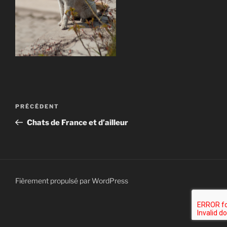
Navigation
Article
PRÉCÉDENT
de
précédent
Chats de France et d’ailleur
l’article
Fièrement propulsé par WordPress