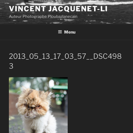
Aller
VINCENT JACQUENET-LI
au
Auteur Photographe Ploubazlanecain
contenu
principal
Menu
2013_05_13_17_03_57__DSC498
3