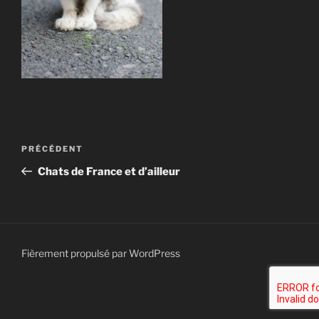
Navigation
Article
PRÉCÉDENT
de
précédent
Chats de France et d’ailleur
l’article
Fièrement propulsé par WordPress