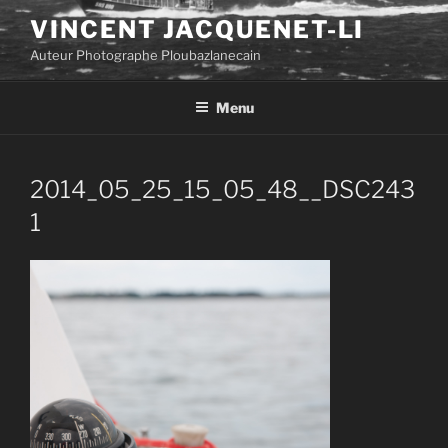
Aller
VINCENT JACQUENET-LI
au
Auteur Photographe Ploubazlanecain
contenu
principal
Menu
2014_05_25_15_05_48__DSC243
1