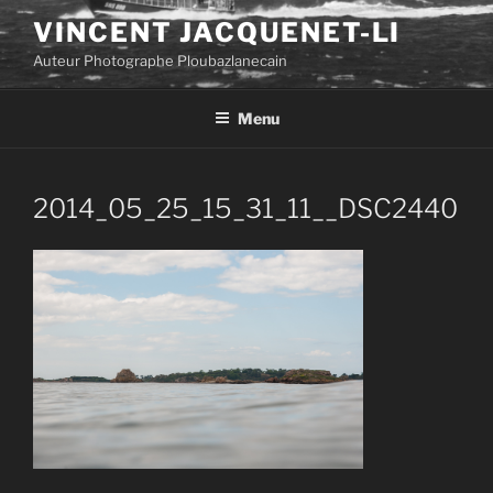
Aller
VINCENT JACQUENET-LI
au
Auteur Photographe Ploubazlanecain
contenu
principal
Menu
2014_05_25_15_31_11__DSC2440