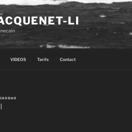
ACQUENET-LI
anecain
VIDEOS
Tarifs
Contact
DAODAO
l