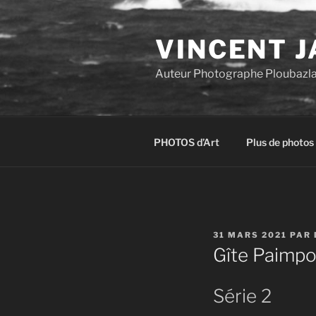
Aller
au
VINCENT J
contenu
principal
Auteur Photographe Ploubazl
PHOTOS d’Art
Plus de photos
PUBLIÉ
31 MARS 2021
PAR
LE
Gîte Paimpo
Série 2