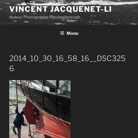
Aller
VINCENT JACQUENET-LI
au
Auteur Photographe Ploubazlanecain
contenu
principal
Menu
2014_10_30_16_58_16__DSC325
6