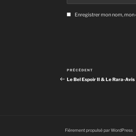
Enregistrer mon nom, mon e
Navigation
Article
PRÉCÉDENT
de
précédent
Le Bel Espoir II & Le Rara-Avis
l’article
Fièrement propulsé par WordPress