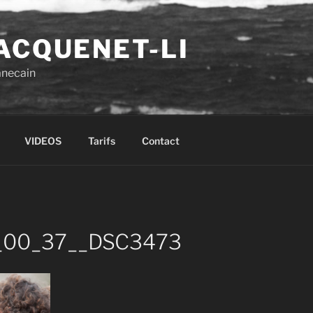
ACQUENET-LI
anecain
VIDEOS
Tarifs
Contact
_00_37__DSC3473