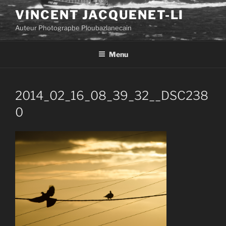
Aller
VINCENT JACQUENET-LI
au
Auteur Photographe Ploubazlanecain
contenu
principal
Menu
2014_02_16_08_39_32__DSC238
0