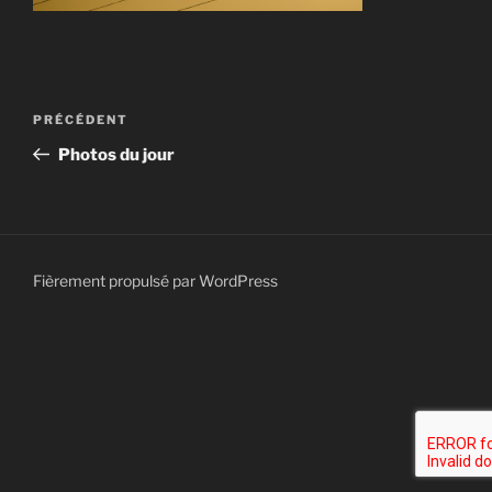
Navigation
Article
PRÉCÉDENT
de
précédent
Photos du jour
l’article
Fièrement propulsé par WordPress