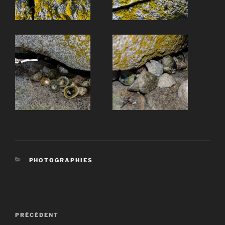
CATÉGORIES
PHOTOGRAPHIES
Navigation
Article
PRÉCÉDENT
de