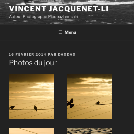
Aller
VINCENT JACQUENET-LI
au
Auteur Photographe Ploubazlanecain
contenu
principal
Menu
PUBLIÉ
16 FÉVRIER 2014
PAR
DAODAO
LE
Photos du jour