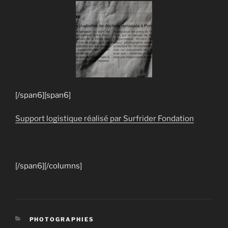
[/span6][span6]
Support logistique réalisé par Surfrider Fondation
[/span6][/columns]
CATÉGORIES
PHOTOGRAPHIES