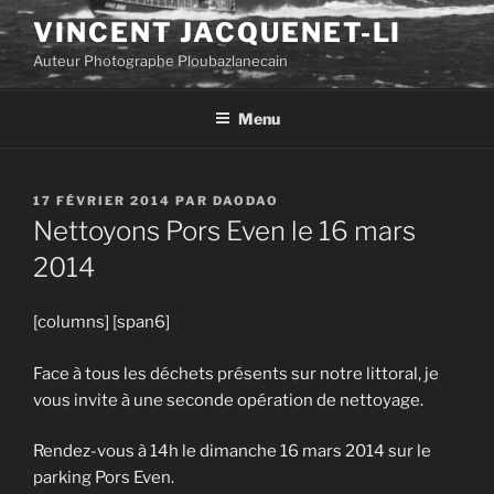
Aller
VINCENT JACQUENET-LI
au
Auteur Photographe Ploubazlanecain
contenu
principal
Menu
PUBLIÉ
17 FÉVRIER 2014
PAR
DAODAO
LE
Nettoyons Pors Even le 16 mars
2014
[columns] [span6]
Face à tous les déchets présents sur notre littoral, je
vous invite à une seconde opération de nettoyage.
Rendez-vous à 14h le dimanche 16 mars 2014 sur le
parking Pors Even.