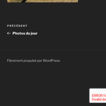
Navigation
Article
PRÉCÉDENT
de
précédent
Photos du jour
l’article
Fièrement propulsé par WordPress