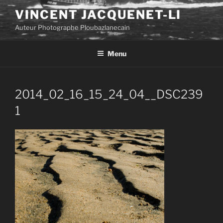
Aller
VINCENT JACQUENET-LI
au
Auteur Photographe Ploubazlanecain
contenu
principal
Menu
2014_02_16_15_24_04__DSC239
1