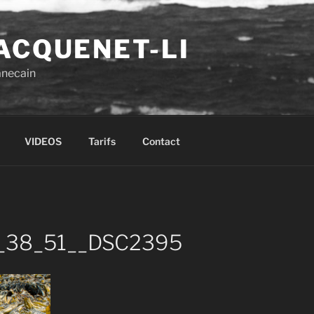
ACQUENET-LI
anecain
VIDEOS
Tarifs
Contact
_38_51__DSC2395