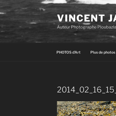
Aller
au
VINCENT J
contenu
principal
Auteur Photographe Ploubazl
PHOTOS d’Art
Plus de photos
2014_02_16_15