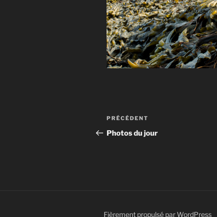
Navigation
Article
PRÉCÉDENT
de
précédent
Photos du jour
l’article
Fièrement propulsé par WordPress