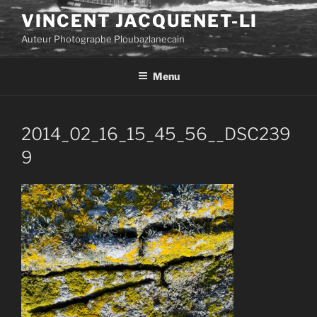
Aller
VINCENT JACQUENET-LI
au
Auteur Photographe Ploubazlanecain
contenu
principal
Menu
2014_02_16_15_45_56__DSC239
9