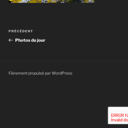
Navigation
Article
PRÉCÉDENT
de
précédent
Photos du jour
l’article
Fièrement propulsé par WordPress