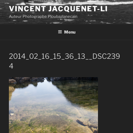
Aller
VINCENT JACQUENET-LI
au
Auteur Photographe Ploubazlanecain
contenu
principal
Menu
2014_02_16_15_36_13__DSC239
4