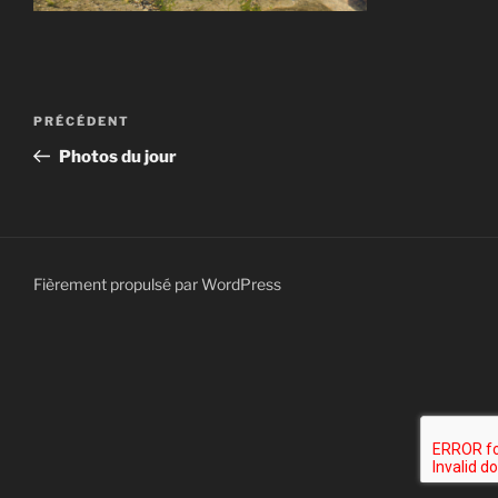
Navigation
Article
PRÉCÉDENT
de
précédent
Photos du jour
l’article
Fièrement propulsé par WordPress