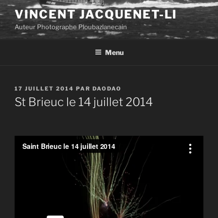
Aller
VINCENT JACQUENET-LI
au
Auteur Photographe Ploubazlanecain
contenu
principal
Menu
PUBLIÉ
17 JUILLET 2014
PAR
DAODAO
LE
St Brieuc le 14 juillet 2014